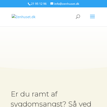
21 95 12 96
info@zenhuset.dk
Sygdomsangst
Er du ramt af
sygdomsangst? Så ved