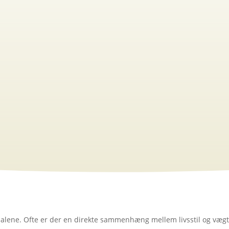
problematikker
t alene. Ofte er der en direkte sammenhæng mellem livsstil og vægt 