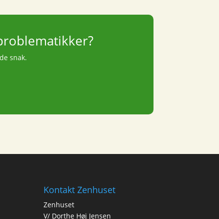
 problematikker?
nde snak.
Kontakt Zenhuset
Zenhuset
V/ Dorthe Høj Jensen