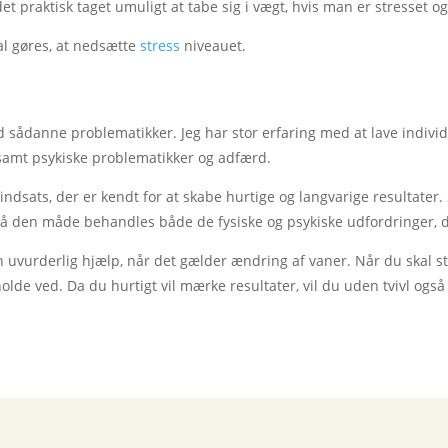
et praktisk taget umuligt at tabe sig i vægt, hvis man er stresset o
kal gøres, at nedsætte
stress
niveauet.
 sådanne problematikker. Jeg har stor erfaring med at lave individu
ng samt psykiske problematikker og adfærd.
dsats, der er kendt for at skabe hurtige og langvarige resultater.
å den måde behandles både de fysiske og psykiske udfordringer, de
 uvurderlig hjælp, når det gælder ændring af vaner. Når du skal stå
 holde ved. Da du hurtigt vil mærke resultater, vil du uden tvivl også