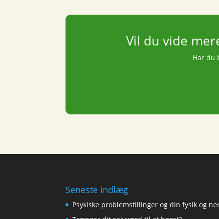
Vil du vide mer
Har du b
Seneste indlæg
Psykiske problemstillinger og din fysik og n