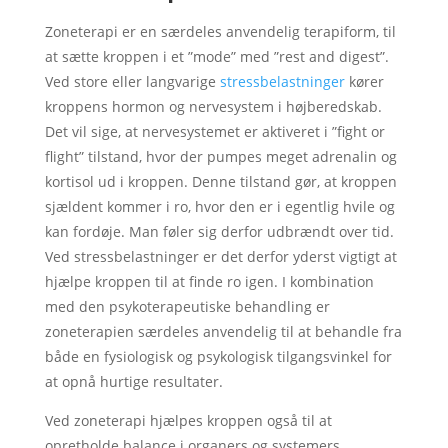
Zoneterapi er en særdeles anvendelig terapiform, til
at sætte kroppen i et ”mode” med ”rest and digest”.
Ved store eller langvarige
stressbelastninger
kører
kroppens hormon og nervesystem i højberedskab.
Det vil sige, at nervesystemet er aktiveret i ”fight or
flight” tilstand, hvor der pumpes meget adrenalin og
kortisol ud i kroppen. Denne tilstand gør, at kroppen
sjældent kommer i ro, hvor den er i egentlig hvile og
kan fordøje. Man føler sig derfor udbrændt over tid.
Ved stressbelastninger er det derfor yderst vigtigt at
hjælpe kroppen til at finde ro igen. I kombination
med den psykoterapeutiske behandling er
zoneterapien særdeles anvendelig til at behandle fra
både en fysiologisk og psykologisk tilgangsvinkel for
at opnå hurtige resultater.
Ved zoneterapi hjælpes kroppen også til at
opretholde balance i organers og systemers